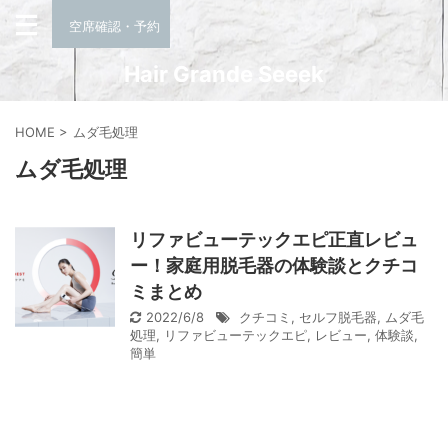
空席確認・予約
Hair Grande Seeek
HOME
>
ムダ毛処理
ムダ毛処理
リファビューテックエピ正直レビュ
ー！家庭用脱毛器の体験談とクチコ
ミまとめ
2022/6/8
クチコミ
,
セルフ脱毛器
,
ムダ毛
処理
,
リファビューテックエピ
,
レビュー
,
体験談
,
簡単