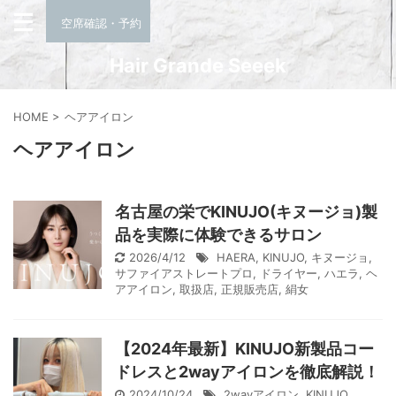
空席確認・予約
Hair Grande Seeek
HOME
>
ヘアアイロン
ヘアアイロン
名古屋の栄でKINUJO(キヌージョ)製
品を実際に体験できるサロン
2026/4/12
HAERA
,
KINUJO
,
キヌージョ
,
サファイアストレートプロ
,
ドライヤー
,
ハエラ
,
ヘ
アアイロン
,
取扱店
,
正規販売店
,
絹女
【2024年最新】KINUJO新製品コー
ドレスと2wayアイロンを徹底解説！
2024/10/24
2wayアイロン
,
KINUJO
,