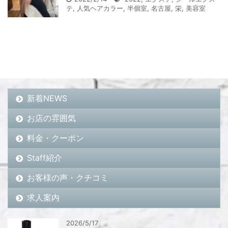
テ
,
人気ヘアカラー
,
半個室
,
名古屋
,
栄
,
美容室
新着NEWS
お店の雰囲気
料金・クーポン
Staff紹介
お客様の声・クチコミ
求人案内
2026/5/17