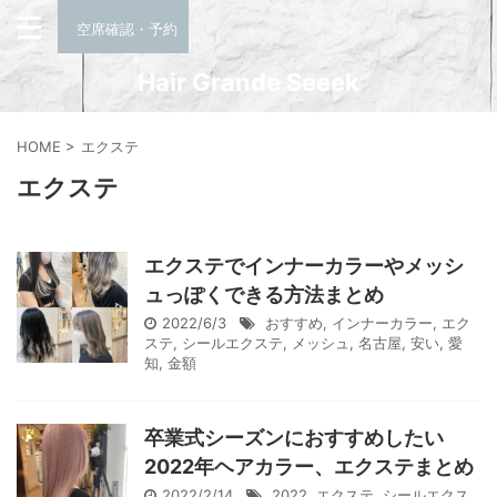
空席確認・予約
Hair Grande Seeek
HOME
>
エクステ
エクステ
エクステでインナーカラーやメッシ
ュっぽくできる方法まとめ
2022/6/3
おすすめ
,
インナーカラー
,
エク
ステ
,
シールエクステ
,
メッシュ
,
名古屋
,
安い
,
愛
知
,
金額
卒業式シーズンにおすすめしたい
2022年ヘアカラー、エクステまとめ
2022/2/14
2022
,
エクステ
,
シールエクス