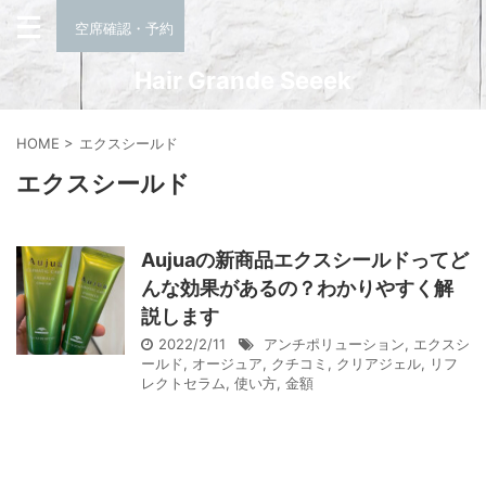
空席確認・予約
Hair Grande Seeek
HOME
>
エクスシールド
エクスシールド
Aujuaの新商品エクスシールドってど
んな効果があるの？わかりやすく解
説します
2022/2/11
アンチポリューション
,
エクスシ
ールド
,
オージュア
,
クチコミ
,
クリアジェル
,
リフ
レクトセラム
,
使い方
,
金額